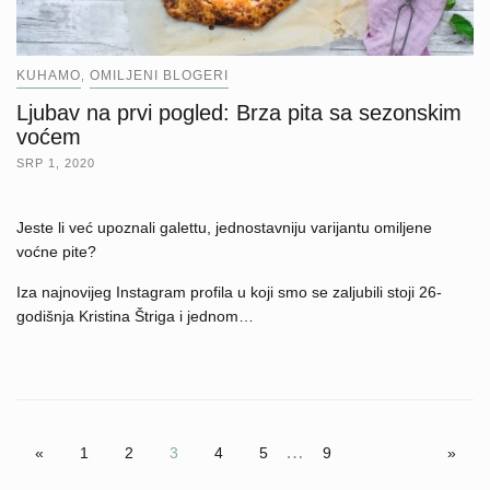
KUHAMO
OMILJENI BLOGERI
,
Ljubav na prvi pogled: Brza pita sa sezonskim
voćem
SRP 1, 2020
Jeste li već upoznali galettu, jednostavniju varijantu omiljene
voćne pite?
Iza najnovijeg Instagram profila u koji smo se zaljubili stoji 26-
godišnja Kristina Štriga i jednom…
…
«
1
2
3
4
5
9
»