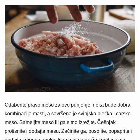
Odaberite pravo meso za ovo punjenje, neka bude dobra
kombinacija masti, a savršena je svinjska plećka i carsko
meso. Sameljite meso ili ga sitno izrežite. Češnjak
protisnite i dodajte mesu. Začinite ga, posolite, popaprite i
dodajte crvene paprike. Nama je najdraža kombinacija