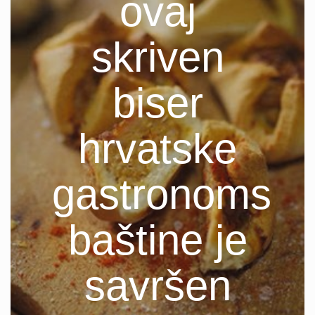
ovaj
skriven
biser
hrvatske
gastronomsk
baštine je
savršen