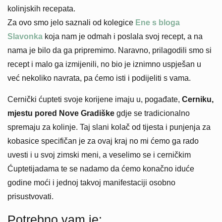
kolinjskih recepata.
Za ovo smo jelo saznali od kolegice
Ene s bloga
Slavonka
koja nam je odmah i poslala svoj recept, a na
nama je bilo da ga pripremimo. Naravno, prilagodili smo si
recept i malo ga izmijenili, no bio je iznimno uspješan u
već nekoliko navrata, pa ćemo isti i podijeliti s vama.
Cernički ćupteti svoje korijene imaju u, pogađate,
Cerniku,
mjestu pored Nove Gradiške
gdje se tradicionalno
spremaju za kolinje. Taj slani kolač od tijesta i punjenja za
kobasice specifičan je za ovaj kraj no mi ćemo ga rado
uvesti i u svoj zimski meni, a veselimo se i cerničkim
Ćuptetijadama te se nadamo da ćemo konačno iduće
godine moći i jednoj takvoj manifestaciji osobno
prisustvovati.
Potrebno vam je: