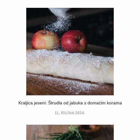
Kraljica jeseni: Štrudla od jabuka s domaćim korama
11. RUJNA 2024.