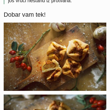
još vrući nestanu iz protvana.
Dobar vam tek!