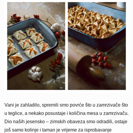
Vani je zahladilo, spremili smo povrće što u zamrzivače što
u teglice, a nekako posustaje i količina mesa u zamrzivaču.
Dio naših jesensko – zimskih obaveza smo odradili, ostaje
još samo kolinje i taman je vrijeme za isprobavanje