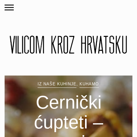
IZ NAŠE KUHINJE
,
KUHAMO
Cernički
ćupteti –