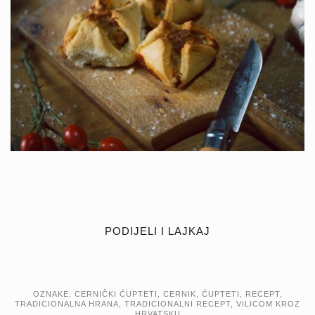
PODIJELI I LAJKAJ
OZNAKE:
CERNIČKI ĆUPTETI
,
CERNIK
,
ĆUPTETI
,
RECEPT
,
TRADICIONALNA HRANA
,
TRADICIONALNI RECEPT
,
VILICOM KROZ
HRVATSKU