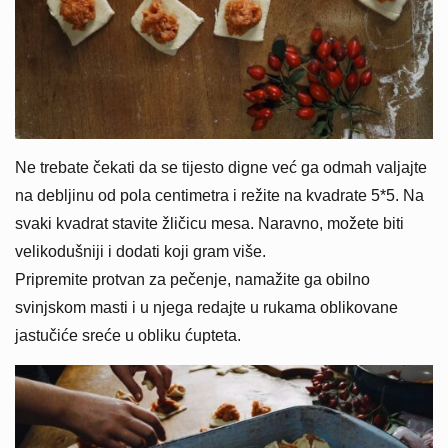
Ne trebate čekati da se tijesto digne već ga odmah valjajte
na debljinu od pola centimetra i režite na kvadrate 5*5. Na
svaki kvadrat stavite žličicu mesa. Naravno, možete biti
velikodušniji i dodati koji gram više.
Pripremite protvan za pečenje, namažite ga obilno
svinjskom masti i u njega redajte u rukama oblikovane
jastučiće sreće u obliku ćupteta.