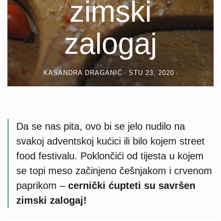
zimski
zalogaj
KASANDRA DRAGANIĆ
STU 23, 2020
Da se nas pita, ovo bi se jelo nudilo na
svakoj adventskoj kućici ili bilo kojem street
food festivalu. Poklončići od tijesta u kojem
se topi meso začinjeno češnjakom i crvenom
paprikom –
cernički ćupteti su savršen
zimski zalogaj!