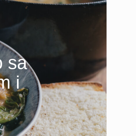
o sa
m i