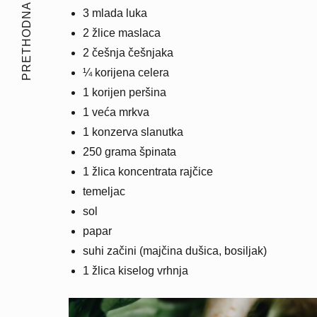
PRETHODNA PRIČA
3 mlada luka
2 žlice maslaca
2 češnja češnjaka
¼ korijena celera
1 korijen peršina
1 veća mrkva
1 konzerva slanutka
250 grama špinata
1 žlica koncentrata rajčice
temeljac
sol
papar
suhi začini (majčina dušica, bosiljak)
1 žlica kiselog vrhnja