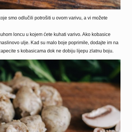
je smo odlučili potrošiti u ovom varivu, a vi možete
suhom loncu u kojem ćete kuhati varivo. Ako kobasice
aslinovo ulje. Kad su malo boje poprimile, dodajte im na
zapecite s kobasicama dok ne dobiju lijepu zlatnu boju.