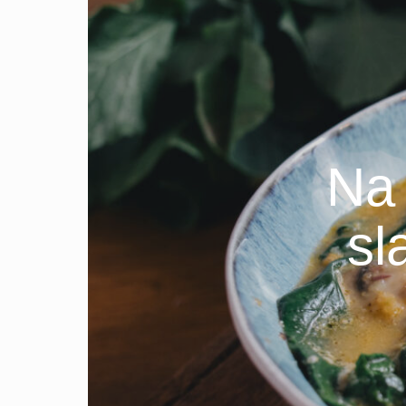
Na 
sl