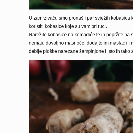
U zamrzivaču smo pronašli par svježih kobasica ko
koristiti kobasice koje su vam pri ruci.
Narežite kobasice na komadiće te ih popržite na 
nemaju dovoljno masnoće, dodajte im maslac ili m
deblje ploške narezane šampinjone i isto ih tako 