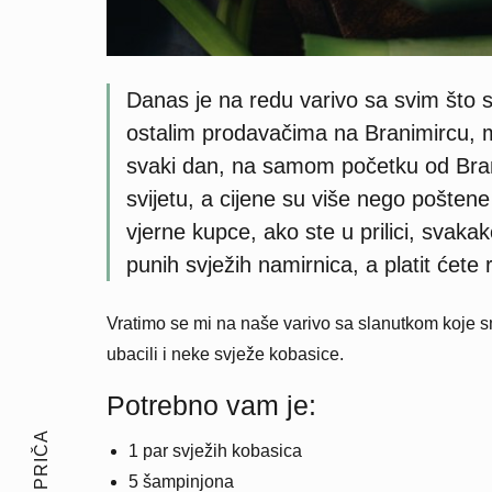
Danas je na redu varivo sa svim što
ostalim prodavačima na Branimircu, 
svaki dan, na samom početku od Branim
svijetu, a cijene su više nego pošten
vjerne kupce, ako ste u prilici, svaka
punih svježih namirnica, a platit ćete 
Vratimo se mi na naše varivo sa slanutkom koje sm
ubacili i neke svježe kobasice.
Potrebno vam je:
1 par svježih kobasica
5 šampinjona