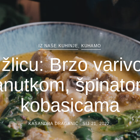
IZ NAŠE KUHINJE
,
KUHAMO
žlicu: Brzo variv
anutkom, špinato
kobasicama
KASANDRA DRAGANIĆ
SIJ 21, 2022