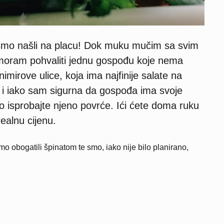
 smo našli na placu! Dok muku mučim sa svim
moram pohvaliti jednu gospođu koje nema
irove ulice, koja ima najfinije salate na
e i iako sam sigurna da gospođa ima svoje
ko isprobajte njeno povrće. Ići ćete doma ruku
realnu cijenu.
o obogatili špinatom te smo, iako nije bilo planirano,