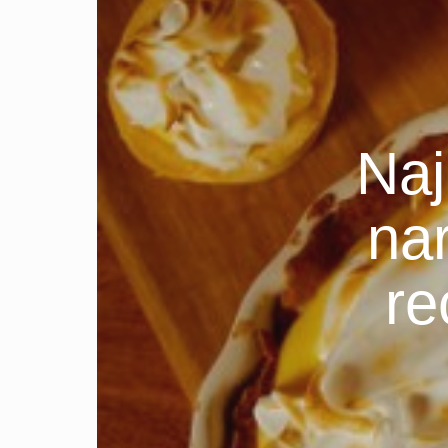
Naj
na
re