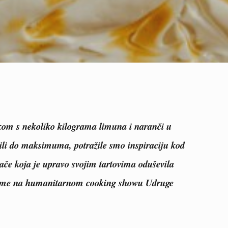
tkom s nekoliko kilograma limuna i naranči u
tili do maksimuma, potražile smo inspiraciju kod
ače
koja je upravo svojim tartovima oduševila
zime na humanitarnom cooking showu
Udruge