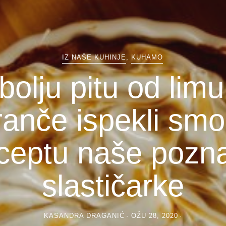
IZ NAŠE KUHINJE
,
KUHAMO
bolju pitu od limu
ranče ispekli smo
ceptu naše pozn
slastičarke
KASANDRA DRAGANIĆ
OŽU 28, 2020