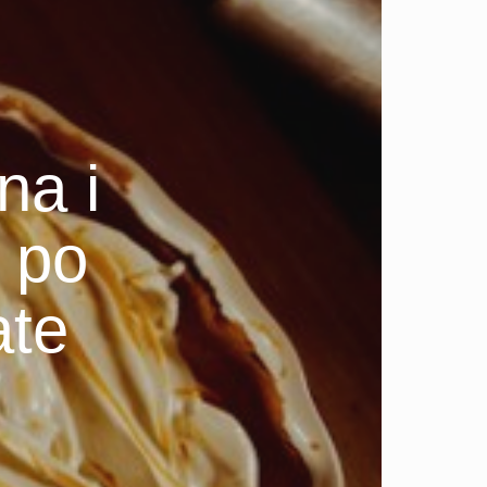
na i
 po
ate