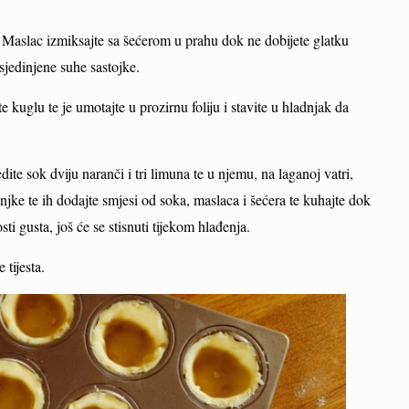
. Maslac izmiksajte sa šećerom u prahu dok ne dobijete glatku
sjedinjene suhe sastojke.
 kuglu te je umotajte u prozirnu foliju i stavite u hladnjak da
te sok dviju naranči i tri limuna te u njemu, na laganoj vatri,
njke te ih dodajte smjesi od soka, maslaca i šećera te kuhajte dok
ti gusta, još će se stisnuti tijekom hlađenja.
 tijesta.