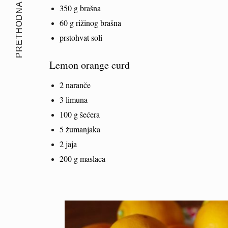
PRETHODNA PRIČA
350 g brašna
60 g rižinog brašna
prstohvat soli
Lemon orange curd
2 naranče
3 limuna
100 g šećera
5 žumanjaka
2 jaja
200 g maslaca