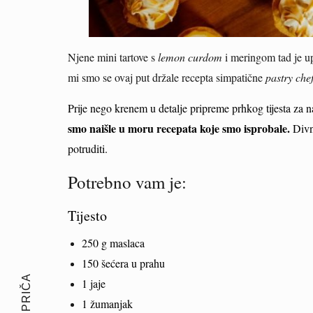
Njene mini tartove s
lemon curdom
i meringom tad je u
mi smo se ovaj put držale recepta simpatične
pastry chef
Prije nego krenem u detalje pripreme prhkog tijesta za 
smo naišle u moru recepata koje smo isprobale.
Divno
potruditi.
Potrebno vam je:
Tijesto
250 g maslaca
150 šećera u prahu
1 jaje
1 žumanjak