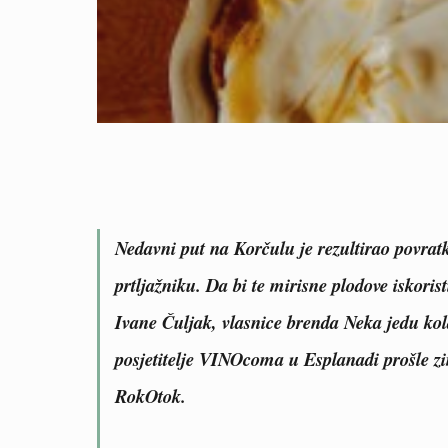
Nedavni put na Korčulu je rezultirao povra
prtljažniku.
Da bi te mirisne plodove iskoris
Ivane Čuljak, vlasnice brenda
Neka jedu kol
posjetitelje
VINOcoma
u Esplanadi prošle 
RokOtok
.