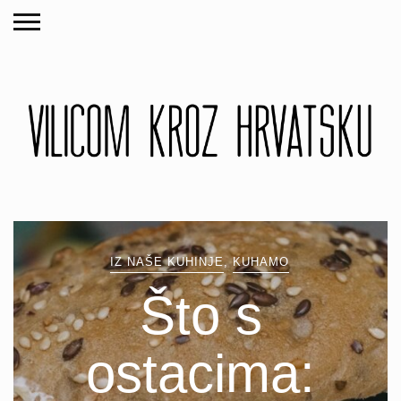
IZ NAŠE KUHINJE
,
KUHAMO
Što s
ostacima: