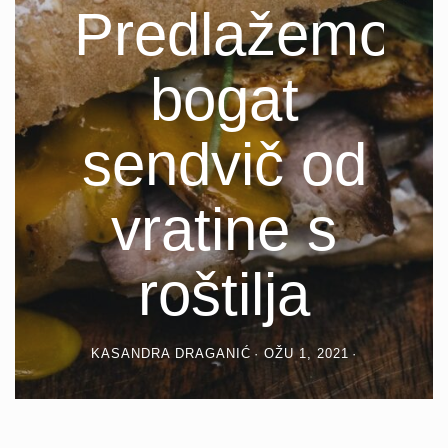
Predlažemo
bogat
sendvič od
vratine s
roštilja
KASANDRA DRAGANIĆ
OŽU 1, 2021