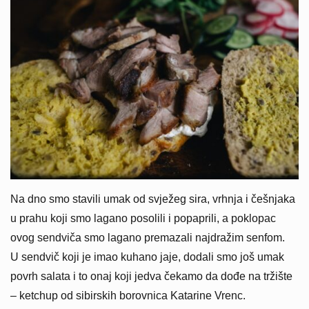
Na dno smo stavili umak od svježeg sira, vrhnja i češnjaka
u prahu koji smo lagano posolili i popaprili, a poklopac
ovog sendviča smo lagano premazali najdražim senfom.
U sendvič koji je imao kuhano jaje, dodali smo još umak
povrh salata i to onaj koji jedva čekamo da dođe na tržište
– ketchup od sibirskih borovnica Katarine Vrenc.