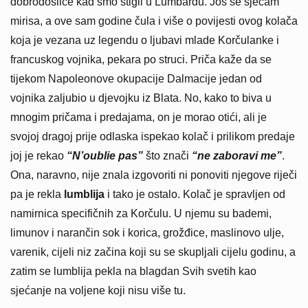
dobrodošlice kad smo stigli u Lumbardu. Još se sjećam
mirisa, a ove sam godine čula i više o povijesti ovog kolača
koja je vezana uz legendu o ljubavi mlade Korčulanke i
francuskog vojnika, pekara po struci. Priča kaže da se
tijekom Napoleonove okupacije Dalmacije jedan od
vojnika zaljubio u djevojku iz Blata. No, kako to biva u
mnogim pričama i predajama, on je morao otići, ali je
svojoj dragoj prije odlaska ispekao kolač i prilikom predaje
joj je rekao
“N’oublie pas”
što znači
“ne zaboravi me”
.
Ona, naravno, nije znala izgovoriti ni ponoviti njegove riječi
pa je rekla
lumblija
i tako je ostalo. Kolač je spravljen od
namirnica specifičnih za Korčulu. U njemu su bademi,
limunov i narančin sok i korica, grožđice, maslinovo ulje,
varenik, cijeli niz začina koji su se skupljali cijelu godinu, a
zatim se lumblija pekla na blagdan Svih svetih kao
sjećanje na voljene koji nisu više tu.