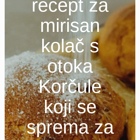
recept za
mirisan
kolač s
otoka
Korčule
koji se
sprema za