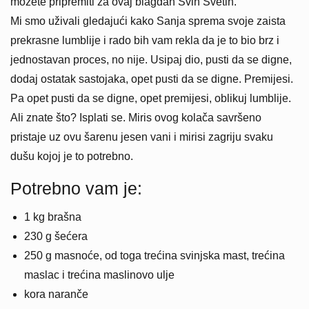
možete pripremiti za ovaj blagdan Svih Svetih.
Mi smo uživali gledajući kako Sanja sprema svoje zaista
prekrasne lumblije i rado bih vam rekla da je to bio brz i
jednostavan proces, no nije. Usipaj dio, pusti da se digne,
dodaj ostatak sastojaka, opet pusti da se digne. Premijesi.
Pa opet pusti da se digne, opet premijesi, oblikuj lumblije.
Ali znate što? Isplati se. Miris ovog kolača savršeno
pristaje uz ovu šarenu jesen vani i mirisi zagriju svaku
dušu kojoj je to potrebno.
Potrebno vam je:
1 kg brašna
230 g šećera
250 g masnoće, od toga trećina svinjska mast, trećina
maslac i trećina maslinovo ulje
kora naranče