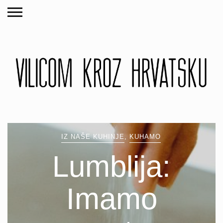
IZ NAŠE KUHINJE
,
KUHAMO
Lumblija:
Imamo