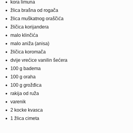
kora limuna
žlica brašna od rogača
žlica muškatnog oraščića
žličica korijandera
malo klinčića
malo aniža (anisa)
žličica koromača
dvije vrećice vanilin šećera
100 g badema
100 g oraha
100 g grožđica
rakija od ruža
varenik
2 kocke kvasca
1 žlica cimeta