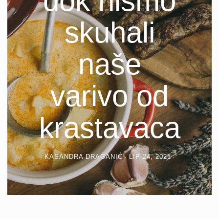
dok nismo
skuhali
naše
varivo od
krastavaca
KASANDRA DRAGANIĆ
LIP 24, 2021