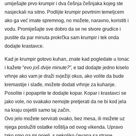
umiješajte prvo krumpir i dva češnja češnjaka kojeg ste
nasjeckali na sitno. Podlijte krumpir povrtnim temeljcem
ako ga već imate spremnog, no možete, naravno, koristiti i
vodu. Promiješajte sve dobro da se ne stvore grudice i
pustite da par minuta prokrčka sam krumpir i tek onda
dodajte krastavce.
Kad je krumpir gotovo kuhan, znate kad pogledate u lonac
i kažete “
evo još dvije minute?”,
e tad dodajte jedno kiselo
vrhnje ako vam je draži svježiji okus, ako volite da bude
kremastije i slađe, možete dodati vrhnje za kuhanje.
Posolite i popaprite te dodajte kopar. Kopar i krastavci se
jako vole, no svakako nemojte pretjerati da ne bi kod jela
na kraju osjetili samo taj začin.
Ovo jelo možete servirati ovako, bez mesa, ili možete uz
njega poslužiti ostatke roštilja od ovog vikenda. Upravo
tako smo ga mi pojeli, s nekoliko ćevapa sa strane.