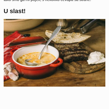
U slast!