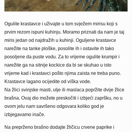
Ogulite krastavce i uživajte u tom svježem mirisu koji s
prvim rezom ispuni kuhinju. Moramo priznati da nam je taj
miris jedan od najdražih u kuhinji. Oguljene krastavce
narežite na tanke ploške, posolite ih i ostavite ih tako
posoljene da puste vodu. Za to vrijeme ogulite krumpir i
narežite ga na sitnije kockice da bi se skuhao u isto
vrijeme kad i krastavci pošto njima zaista ne treba puno.
Krastavce lagano ocijedite od viška vode.
Na žlici svinjske masti, ulje ili maslaca popržite dvije žlice
brašna. Ovaj dio možete preskočiti i izbjeći zapršku, no u
ovom jelu nam savršeno odgovara koliko god je
izbjegavamo inače.
Na preprženo brašno dodajte žličicu crvene paprike i