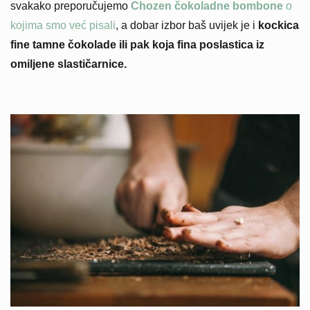
svakako preporučujemo
Chozen čokoladne bombone
o
kojima smo već pisali
, a dobar izbor baš uvijek je i
kockica
fine tamne čokolade ili pak koja fina poslastica iz
omiljene slastičarnice.