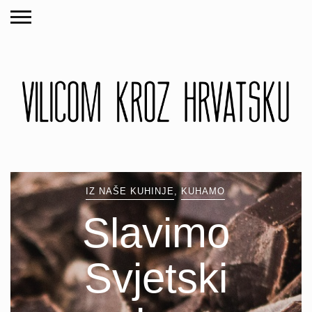
IZ NAŠE KUHINJE
,
KUHAMO
Slavimo
Svjetski