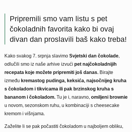
Pripremili smo vam listu s pet
čokoladnih favorita kako bi ovaj
divan dan proslavili baš kako treba!
Kako svakog 7. srpnja slavimo
Svjetski dan čokolade
,
odlučili smo iz naše arhive izvući
pet najčokoladnijih
recepata koje možete pripremiti još danas.
Birajte
između
kremastog pudinga, keksića, najsočnijeg kruha
s čokoladom i tikvicama ili pak brzinskog kruha s
bananom i čokoladom.
Tu je i, naravno,
omiljeni brownie
u novom, sezonskom ruhu, u kombinaciji s cheesecake
kremom i višnjama.
Zaželite li se pak počastiti čokoladom u najboljem obliku,