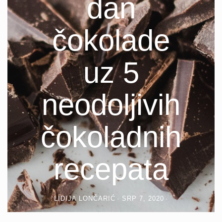
dan
čokolade
uz 5
neodoljivih
čokoladnih
recepata
LIDIJA LONČARIĆ
SRP 7, 2020