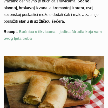
vraćamo definitivno je bučnica s tikvicama.
Sočnoj,
slasnoj, hrskavoj izvana, a kremastoj iznutra
, ovoj
sezonskoj poslastici možete dodati čak i mak, a zatim je
poslužiti
slanu ili uz žličicu šećera.
Recept:
Bučnica s tikvicama – jedina štrudla koja vam
ovog ljeta treba