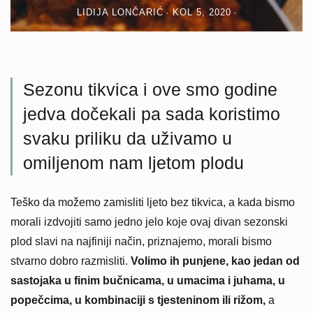
LIDIJA LONČARIĆ
KOL 5, 2020
Sezonu tikvica i ove smo godine
jedva dočekali pa sada koristimo
svaku priliku da uživamo u
omiljenom nam ljetom plodu
Teško da možemo zamisliti ljeto bez tikvica, a kada bismo
morali izdvojiti samo jedno jelo koje ovaj divan sezonski
plod slavi na najfiniji način, priznajemo, morali bismo
stvarno dobro razmisliti.
Volimo ih punjene, kao jedan od
sastojaka u finim bučnicama, u umacima i juhama, u
popečcima, u kombinaciji s tjesteninom ili rižom,
a