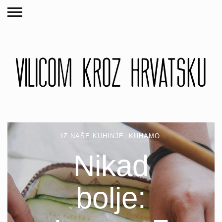
IZ NAŠE KUHINJE
,
KUHAMO
Nikad
bolje: