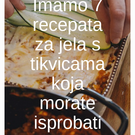
Imamo 7
recepata
za jela s
tikvicama
koja
morate
isprobati